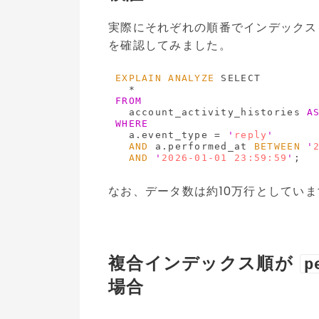
実際にそれぞれの順番でインデック
を確認してみました。
EXPLAIN
ANALYZE
 SELECT

FROM
  account_activity_histories 
A
WHERE
  a.event_type = 
'
reply
'
AND
 a.performed_at 
BETWEEN
'
AND
'
2026-01-01 23:59:59
'
なお、データ数は約10万行としていま
複合インデックス順が
p
場合