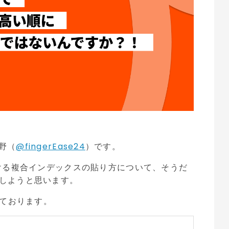
西野（
@fingerEase24
）です。
おける複合インデックスの貼り方について、そうだ
しようと思います。
っております。