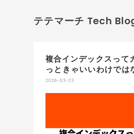
テテマーチ Tech Blo
複合インデックスって
っときゃいいわけでは
2026
-
03
-
23