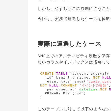
しかし、必ずしもこの原則に従うこと
今回は、実務で遭遇したケースを簡略
実際に遭遇したケース
SNS上でのアクティビティ履歴を保
ないカラムやインデックスは省略して
CREATE
TABLE
 `account_activity_
  `id` bigint unsigned 
NOT
NUL
  `event_type` enum(
'
quote pos
NOT
NULL
COMMENT
'
イベントの種類
'
,

  `performed_at` 
datetime
NOT
  PRIMARY KEY (`id`)

このテーブルに対して以下のようなク